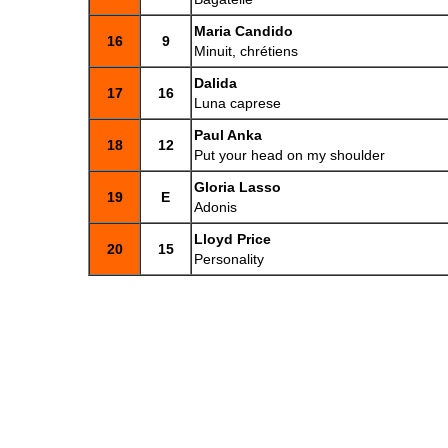
Maria Candido
16
9
Minuit, chrétiens
Dalida
17
16
Luna caprese
Paul Anka
18
12
Put your head on my shoulder
Gloria Lasso
19
E
Adonis
Lloyd Price
20
15
Personality