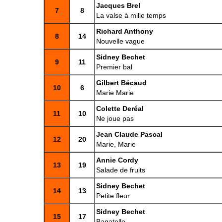
Jacques Brel
7
8
La valse à mille temps
Richard Anthony
8
14
Nouvelle vague
Sidney Bechet
9
11
Premier bal
Gilbert Bécaud
10
6
Marie Marie
Colette Deréal
11
10
Ne joue pas
Jean Claude Pascal
12
20
Marie, Marie
Annie Cordy
13
19
Salade de fruits
Sidney Bechet
14
13
Petite fleur
Sidney Bechet
15
17
Bagatelle