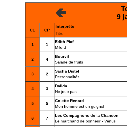
T
9 j
Interprète
CL
CP
Titre
Edith Piaf
1
1
Milord
Bourvil
2
4
Salade de fruits
Sacha Distel
3
2
Personnalités
Dalida
4
3
Ne joue pas
Colette Renard
5
5
Mon homme est un guignol
Les Compagnons de la Chanson
6
7
Le marchand de bonheur - Vénus