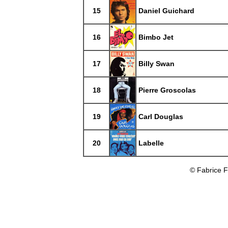
15
Daniel Guichard
16
Bimbo Jet
17
Billy Swan
18
Pierre Groscolas
19
Carl Douglas
20
Labelle
© Fabrice 