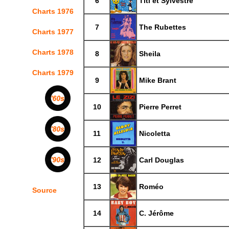
6
Titi et Sylvestre
Charts 1976
7
The Rubettes
Charts 1977
Charts 1978
8
Sheila
Charts 1979
9
Mike Brant
10
Pierre Perret
11
Nicoletta
12
Carl Douglas
13
Roméo
Source
14
C. Jérôme