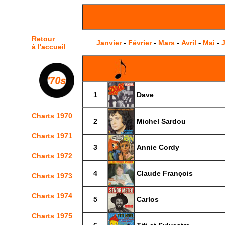
Retour
-
-
-
-
-
Janvier
Février
Mars
Avril
Mai
J
à l'accueil
1
Dave
Charts 1970
2
Michel Sardou
Charts 1971
3
Annie Cordy
Charts 1972
4
Claude François
Charts 1973
Charts 1974
5
Carlos
Charts 1975