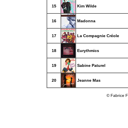
15
Kim Wilde
16
Madonna
17
La Compagnie Créole
18
Eurythmics
19
Sabine Paturel
20
Jeanne Mas
© Fabrice 