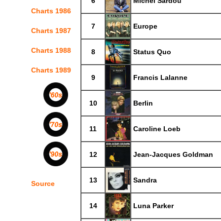
6
Michel Sardou
Charts 1986
7
Europe
Charts 1987
Charts 1988
8
Status Quo
Charts 1989
9
Francis Lalanne
10
Berlin
11
Caroline Loeb
12
Jean-Jacques Goldman
13
Sandra
Source
14
Luna Parker