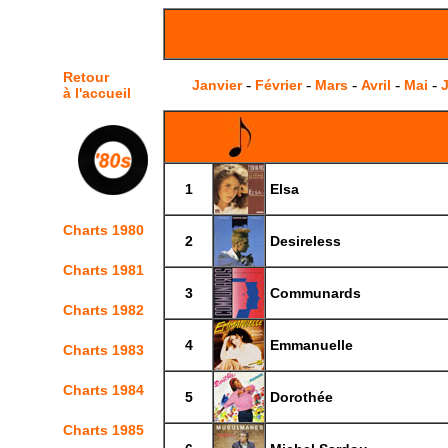
Retour
-
-
-
-
-
Janvier
Février
Mars
Avril
Mai
J
à l'accueil
1
Elsa
Charts 1980
2
Desireless
Charts 1981
3
Communards
Charts 1982
4
Emmanuelle
Charts 1983
Charts 1984
5
Dorothée
Charts 1985