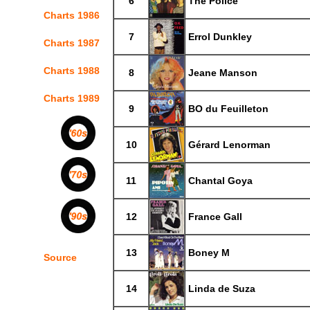
6
The Police
Charts 1986
7
Errol Dunkley
Charts 1987
Charts 1988
8
Jeane Manson
Charts 1989
9
BO du Feuilleton
10
Gérard Lenorman
11
Chantal Goya
12
France Gall
13
Boney M
Source
14
Linda de Suza