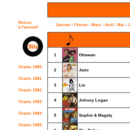
Retour
-
-
-
-
-
Janvier
Février
Mars
Avril
Mai
J
à l'accueil
1
Ottawan
Charts 1980
2
Jairo
Charts 1981
3
Lio
Charts 1982
4
Johnny Logan
Charts 1983
Charts 1984
5
Sophie & Magaly
Charts 1985