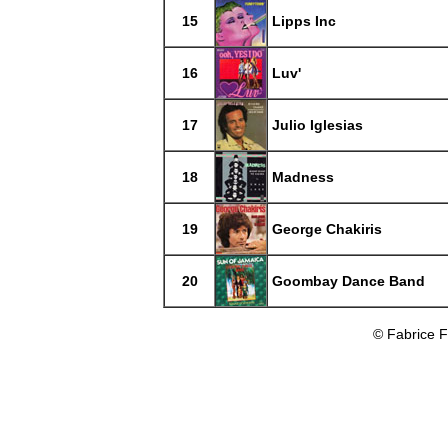
15
Lipps Inc
16
Luv'
17
Julio Iglesias
18
Madness
19
George Chakiris
20
Goombay Dance Band
© Fabrice 