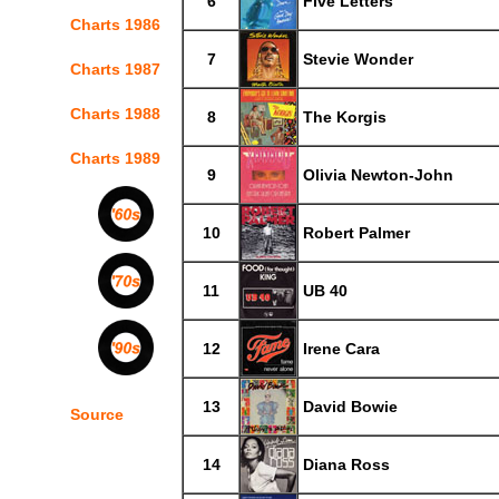
6
Five Letters
Charts 1986
7
Stevie Wonder
Charts 1987
Charts 1988
8
The Korgis
Charts 1989
9
Olivia Newton-John
10
Robert Palmer
11
UB 40
12
Irene Cara
13
David Bowie
Source
14
Diana Ross