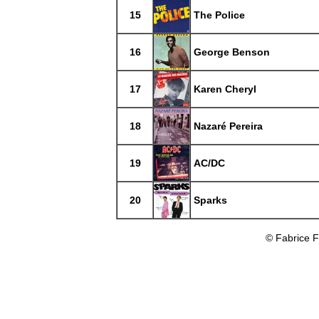
15
The Police
16
George Benson
17
Karen Cheryl
18
Nazaré Pereira
19
AC/DC
20
Sparks
© Fabrice 