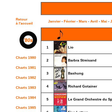
Retour
-
-
-
-
-
Janvier
Février
Mars
Avril
Mai
J
à l'accueil
1
Lio
Charts 1980
2
Barbra Streisand
Charts 1981
3
Bashung
Charts 1982
4
Richard Gotainer
Charts 1983
Charts 1984
5
Le Grand Orchestre du Sp
Charts 1985