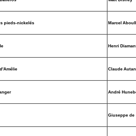
es pieds-nickelés
Marcel Aboul
le
Henri Diaman
d'Amélie
Claude Autan
anger
André Hunebe
Giuseppe de 