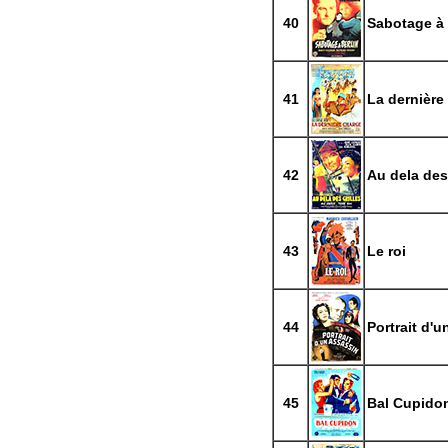
40
Sabotage à 
41
La dernière
42
Au dela des 
43
Le roi
44
Portrait d'
45
Bal Cupido