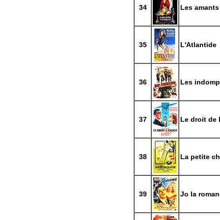
34
Les amants
35
L'Atlantide
36
Les indomp
37
Le droit de 
38
La petite c
39
Jo la roma