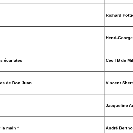
Richard Potti
Henri-George
s écarlates
Cecil B de Mil
res de Don Juan
Vincent She
Jacqueline A
 la main *
André Berth