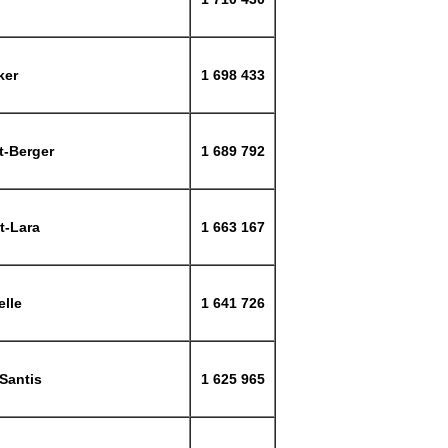
ker
1 698 433
t-Berger
1 689 792
t-Lara
1 663 167
lle
1 641 726
Santis
1 625 965