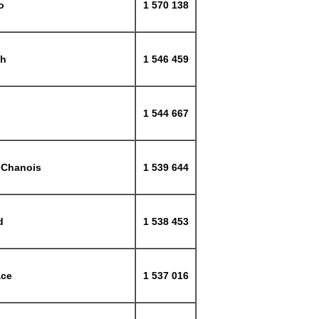
o
1 570 138
ch
1 546 459
1 544 667
 Chanois
1 539 644
d
1 538 453
ace
1 537 016