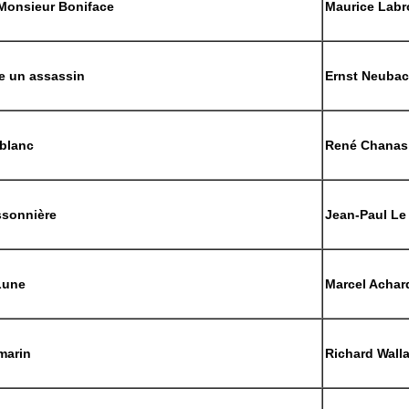
Monsieur Boniface
Maurice Labr
 un assassin
Ernst Neuba
 blanc
René Chanas
ssonnière
Jean-Paul Le
Lune
Marcel Achar
marin
Richard Wall