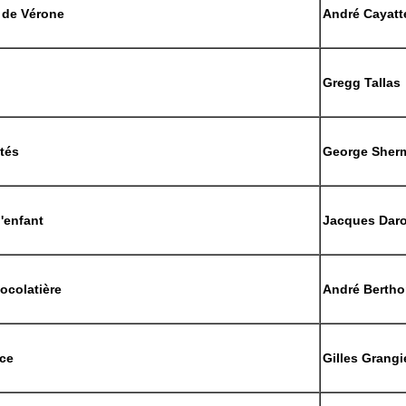
 de Vérone
André Cayatt
Gregg Tallas
tés
George Sher
l'enfant
Jacques Dar
hocolatière
André Berth
nce
Gilles Grangi