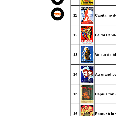
11
Capitaine de
12
Le roi Pand
13
Voleur de bi
14
Au grand b
15
Depuis ton 
16
Retour à la 