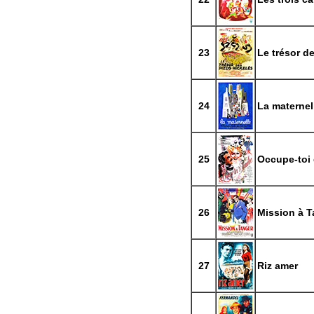
23
Le trésor d
24
La maternel
25
Occupe-toi 
26
Mission à T
27
Riz amer