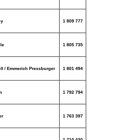
oy
1 809 777
le
1 805 735
ll / Emmerich Pressburger
1 801 494
n
1 792 794
er
1 763 397
1 710 430