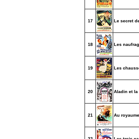
17
Le secret d
18
Les naufra
19
Les chauss
20
Aladin et l
21
Au royaume
22
Les trois ca