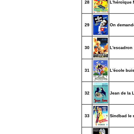
28
L'héroïque 
29
On demande
30
L'escadron
31
L'école bui
32
Jean de la 
33
Sindbad le 