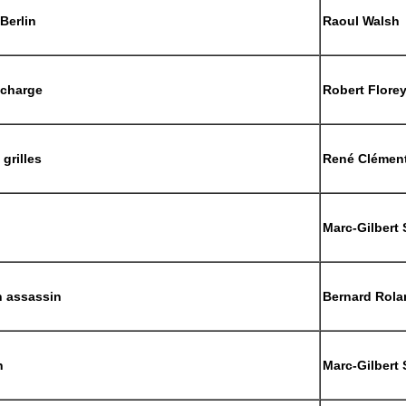
Berlin
Raoul Walsh
 charge
Robert Flore
grilles
René Clémen
Marc-Gilbert
un assassin
Bernard Rola
n
Marc-Gilbert