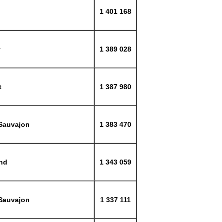
1 401 168
y
1 389 028
t
1 387 980
 Sauvajon
1 383 470
nd
1 343 059
 Sauvajon
1 337 111