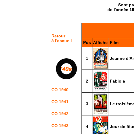
Sont pré
de l'année 19
Retour
à l'accueil
Pos
Affiche
Film
1
Jeanne d'A
2
Fabiola
CO 1940
CO 1941
3
Le troisiè
CO 1942
CO 1943
4
Jour de fêt