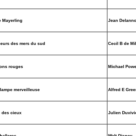
e Mayerling
Jean Delann
geurs des mers du sud
Cecil B de Mil
ons rouges
Michael Powe
a lampe merveilleuse
Alfred E Gree
 des cieux
Julien Duvivi
balleros
Walt Disney