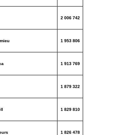
2 006 742
omieu
1 953 806
ca
1 913 769
1 879 322
ll
1 829 810
teurs
1 826 478