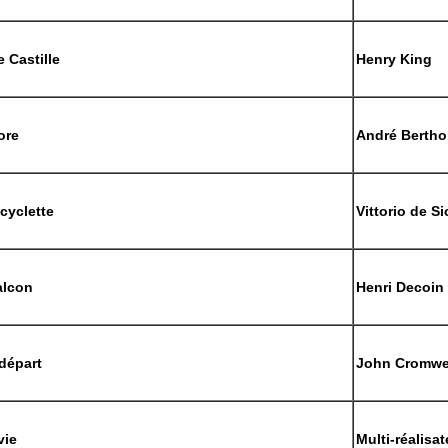
 Castille
Henry King
ore
André Berth
cyclette
Vittorio de Si
alcon
Henri Decoin
départ
John Cromwe
vie
Multi-réalisa