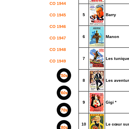
CO 1944
5
Barry
CO 1945
CO 1946
6
Manon
CO 1947
CO 1948
7
Les tunique
CO 1949
8
Les aventu
9
Gigi *
10
Le cœur sur