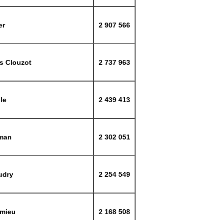
er
2 907 566
s Clouzot
2 737 963
le
2 439 413
rman
2 302 051
udry
2 254 549
omieu
2 168 508