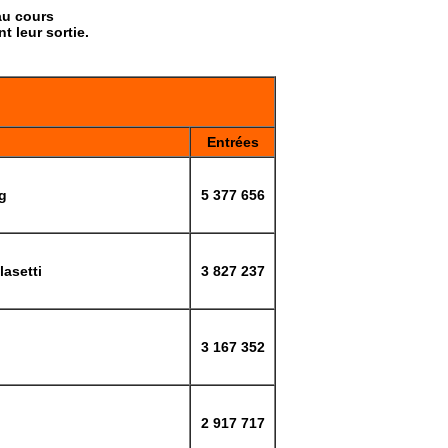
 au cours
t leur sortie.
Entrées
g
5 377 656
asetti
3 827 237
3 167 352
2 917 717