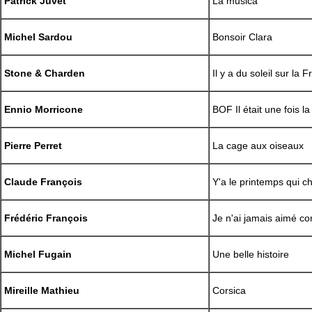
Patrick Juvet
La musica
Michel Sardou
Bonsoir Clara
Stone & Charden
Il y a du soleil sur la 
Ennio Morricone
BOF Il était une fois la
Pierre Perret
La cage aux oiseaux
Claude François
Y'a le printemps qui c
Frédéric François
Je n'ai jamais aimé co
Michel Fugain
Une belle histoire
Mireille Mathieu
Corsica