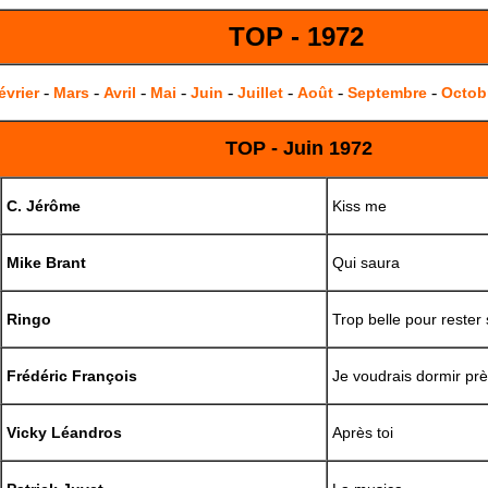
TOP - 1972
-
-
-
-
-
-
-
-
évrier
Mars
Avril
Mai
Juin
Juillet
Août
Septembre
Octob
TOP - Juin 1972
C. Jérôme
Kiss me
Mike Brant
Qui saura
Ringo
Trop belle pour rester
Frédéric François
Je voudrais dormir prè
Vicky Léandros
Après toi