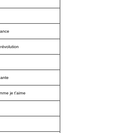
France
 révolution
hante
mme je t'aime