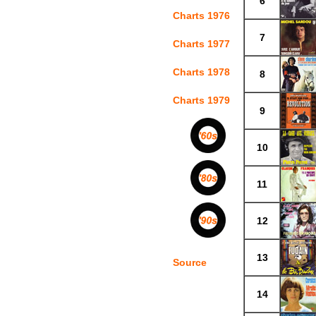
6
Charts 1976
7
Charts 1977
Charts 1978
8
Charts 1979
9
10
11
12
13
Source
14