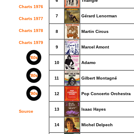
6
Triangle
Charts 1976
7
Gérard Lenorman
Charts 1977
Charts 1978
8
Martin Circus
Charts 1979
9
Marcel Amont
10
Adamo
11
Gilbert Montagné
12
Pop Concerto Orchestra
13
Isaac Hayes
Source
14
Michel Delpech