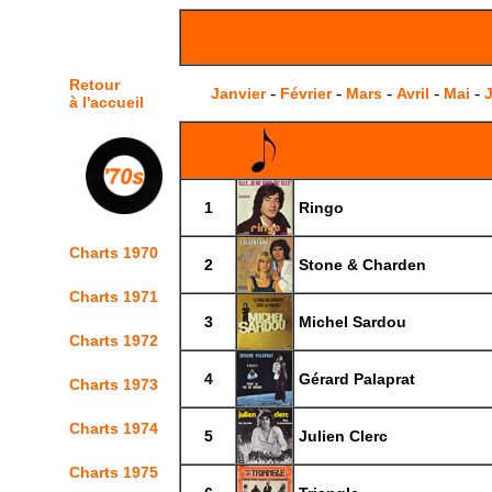
Retour
-
-
-
-
-
Janvier
Février
Mars
Avril
Mai
J
à l'accueil
1
Ringo
Charts 1970
2
Stone & Charden
Charts 1971
3
Michel Sardou
Charts 1972
4
Gérard Palaprat
Charts 1973
Charts 1974
5
Julien Clerc
Charts 1975