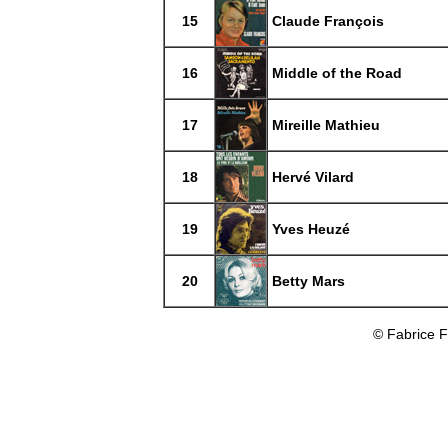
15
Claude François
16
Middle of the Road
17
Mireille Mathieu
18
Hervé Vilard
19
Yves Heuzé
20
Betty Mars
© Fabrice 