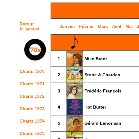
Retour
-
-
-
-
-
Janvier
Février
Mars
Avril
Mai
J
à l'accueil
1
Mike Brant
Charts 1970
2
Stone & Charden
Charts 1971
3
Frédéric François
Charts 1972
4
Hot Butter
Charts 1973
Charts 1974
5
Gérard Lenorman
Charts 1975