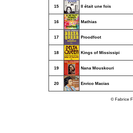
15
Il était une fois
16
Mathias
17
Proodfoot
18
Kings of Mississipi
19
Nana Mouskouri
20
Enrico Macias
© Fabrice 