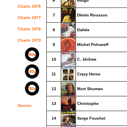
6
Ringo
Charts 1976
7
Démis Roussos
Charts 1977
Charts 1978
8
Dalida
Charts 1979
9
Michel Polnareff
10
C. Jérôme
11
Crazy Horse
12
Mort Shuman
13
Christophe
Source
14
Serge Fouchet